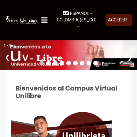
Saltar al contenido principal
ESPAÑOL -
COLOMBIA ‎(ES_CO)‎
ACCEDER
PANEL LATERAL
1 / 9
❮
❯
Bienvenidos al Campus Virtual
Unilibre