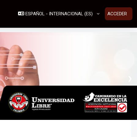
ESPAÑOL - INTERNACIONAL ‎(ES)‎
ACCEDER
❯