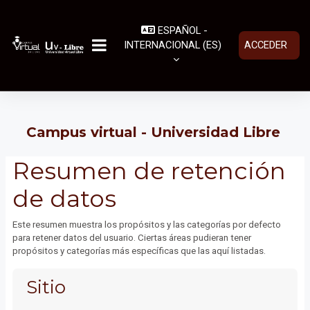
Salta al contenido principal
ESPAÑOL -
INTERNACIONAL ‎(ES)‎
ACCEDER
PANEL LATERAL
Campus virtual - Universidad Libre
Resumen de retención
de datos
Este resumen muestra los propósitos y las categorías por defecto
para retener datos del usuario. Ciertas áreas pudieran tener
propósitos y categorías más específicas que las aquí listadas.
Sitio